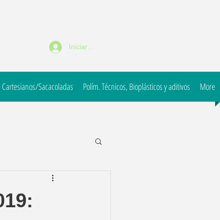
Iniciar sesión
 Cartesianos/Sacacoladas
Polím. Técnicos, Bioplásticos y aditivos
More
019: