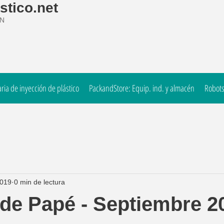
stico.net
ÓN
ia de inyección de plástico
PackandStore: Equip. ind. y almacén
Robots
2019
0 min de lectura
 de Papé - Septiembre 2