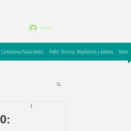
Iniciar sesión
 Cartesianos/Sacacoladas
Polím. Técnicos, Bioplásticos y aditivos
More
0: