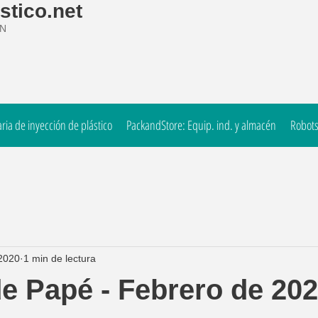
stico.net
ÓN
ia de inyección de plástico
PackandStore: Equip. ind. y almacén
Robots
2020
1 min de lectura
de Papé - Febrero de 202