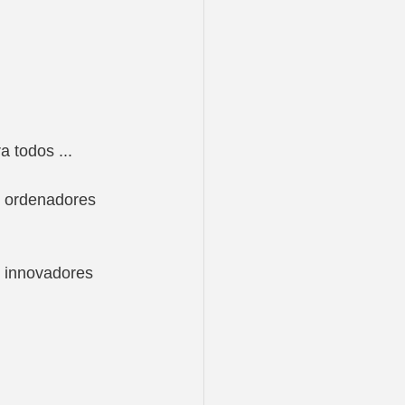
 todos ...
y ordenadores 
s innovadores 