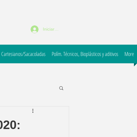
Iniciar sesión
 Cartesianos/Sacacoladas
Polím. Técnicos, Bioplásticos y aditivos
More
020: