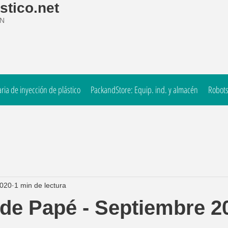
stico.net
ÓN
ia de inyección de plástico
PackandStore: Equip. ind. y almacén
Robots
2020
1 min de lectura
 de Papé - Septiembre 2