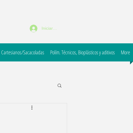
Iniciar sesión
 Cartesianos/Sacacoladas
Polím. Técnicos, Bioplásticos y aditivos
More