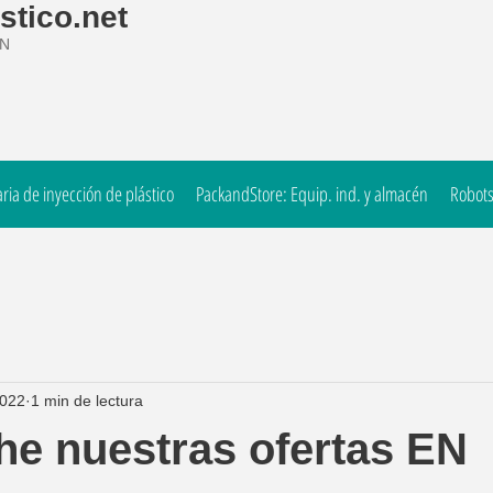
stico.net
ÓN
ia de inyección de plástico
PackandStore: Equip. ind. y almacén
Robots
2022
1 min de lectura
e nuestras ofertas EN