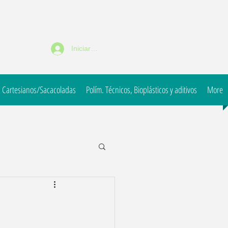
Iniciar sesión
 Cartesianos/Sacacoladas
Polím. Técnicos, Bioplásticos y aditivos
More