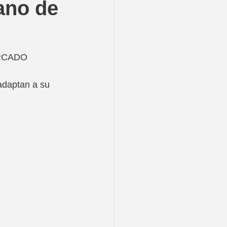
ano de
RCADO
adaptan a su 