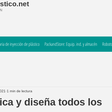
stico.net
ÓN
ia de inyección de plástico
PackandStore: Equip. ind. y almacén
Robots
2021
1 min de lectura
ica y diseña todos los