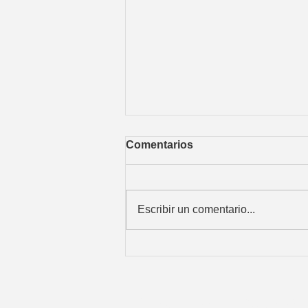
Comentarios
Escribir un comentario...
¿Conoces nuestro molino
SUPERVENTAS?
inyeccionplastico.