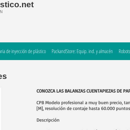
stico.net
ÓN
ia de inyección de plástico
PackandStore: Equip. ind. y almacén
Robots
es
CONOZCA LAS BALANZAS CUENTAPIEZAS DE PAPE
CPB Modelo profesional a muy buen precio, ta
[M], resolución de contaje hasta 60.000 punto
Descripción