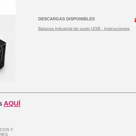
DESCARGAS DISPONIBLES
Balanza industrial de suelo UOB - Instrucciones
os
AQUÍ
91 152 92 95 /
93 51
net
ip@inyeccionplasti
ICOS Y
RES