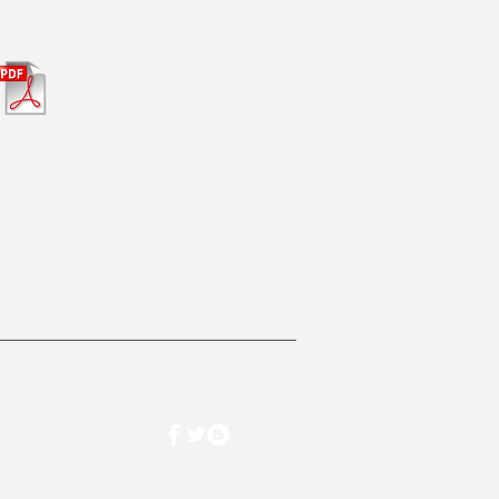
9 90 23
co.net