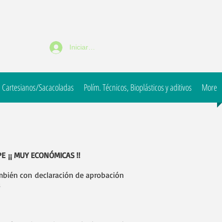
Iniciar sesión
 Cartesianos/Sacacoladas
Polím. Técnicos, Bioplásticos y aditivos
More
 ¡¡ MUY ECONÓMICAS !!
mbién con declaración de aprobación
s