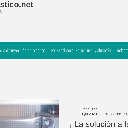
stico.net
ÓN
ia de inyección de plástico
PackandStore: Equip. ind. y almacén
Robots
Papé Blog
1 jul 2020
1 min de lectura
¡ La solución a 