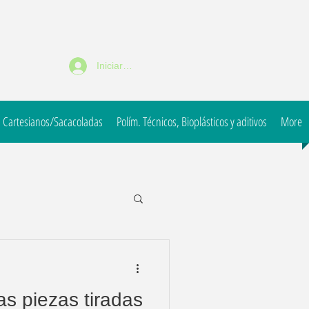
Iniciar sesión
 Cartesianos/Sacacoladas
Polím. Técnicos, Bioplásticos y aditivos
More
las piezas tiradas