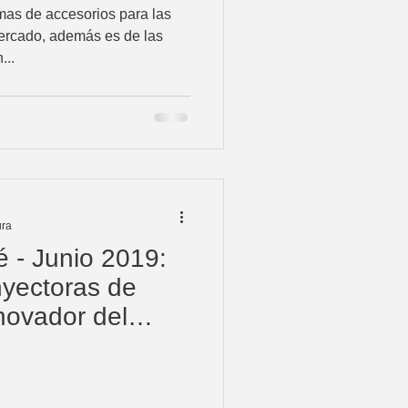
as de accesorios para las
ercado, además es de las
...
ura
é - Junio 2019:
nyectoras de
novador del