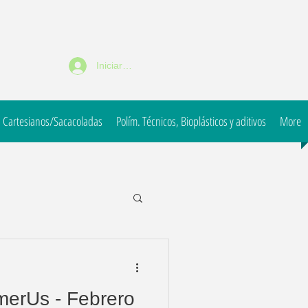
Iniciar sesión
 Cartesianos/Sacacoladas
Polím. Técnicos, Bioplásticos y aditivos
More
imerUs - Febrero