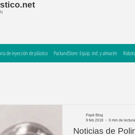
stico.net
ÓN
ia de inyección de plástico
PackandStore: Equip. ind. y almacén
Robots
Papé Blog
9 feb 2018
0 min de lectura
Noticias de Pol