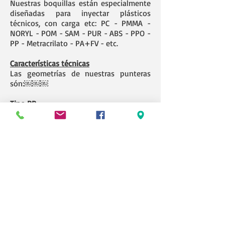
Nuestras boquillas están especialmente
diseñadas para inyectar plásticos
técnicos, con carga etc: PC - PMMA -
NORYL - POM - SAM - PUR - ABS - PPO -
PP - Metracrilato - PA+FV - etc.
Características técnicas
Las geometrías de nuestras punteras
són:￼￼￼
Tipo BP
Ningún punto de retención. Cambio de
color rápido e inmediato.
Tipo BPT
Ninguna marca en la pieza
Ningún punto de retención
Tipo BPS
Ningún punto de retención
Se puede usar para alimentar canales o
directamente sobre la pieza.
En caso de usar este modelo sobre una