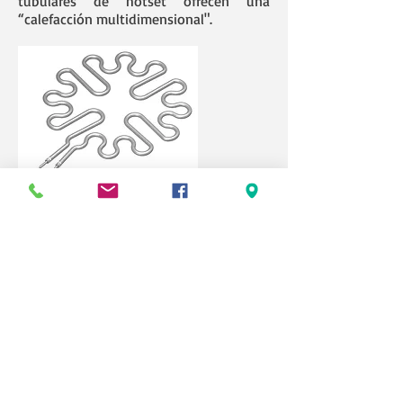
tubulares de hotset ofrecen una
“calefacción multidimensional".
DESCARGAS DISPONIBLES
Calefactor tubular hottube
Gama de productos HOTSET
Más información y precios
AQUÍ
inyeccionplastico.net