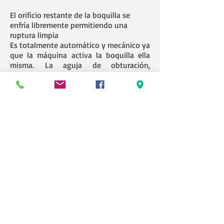
El orificio restante de la boquilla se
enfría libremente permitiendo una
ruptura limpia
Es totalmente automático y mecánico ya
que la máquina activa la boquilla ella
misma. La aguja de obturación,
fabricada con un acero especial de alta
resistencia, impide o deja fluir el plástico
con el movimiento y la presión natural
de la máquina.
Componentes disponibles
Punta y conjunto expansor
Boquilla de punta solamente
Solo expansor
Utilización
Reemplaza cualquier boquilla estándar