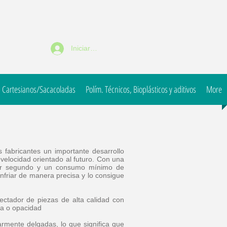
Iniciar sesión
 Cartesianos/Sacacoladas
Polím. Técnicos, Bioplásticos y aditivos
More
fabricantes un importante desarrollo
 velocidad orientado al futuro. Con una
por segundo y un consumo mínimo de
nfriar de manera precisa y lo consigue
ectador de piezas de alta calidad con
ra o opacidad
rmente delgadas, lo que significa que