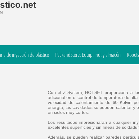
stico.net
ÓN
ia de inyección de plástico
PackandStore: Equip. ind. y almacén
Robots
Con el Z-System, HOTSET proporciona a los 
adicional en el control de temperatura de alta
velocidad de calentamiento de 60 Kelvin 
energía, las cavidades se pueden calentar y e
en ciclos muy cortos.
Los resultados impresionarán a cualquier iny
excelentes superficies y sin líneas de soldadu
Además, se pueden realizar paredes particula