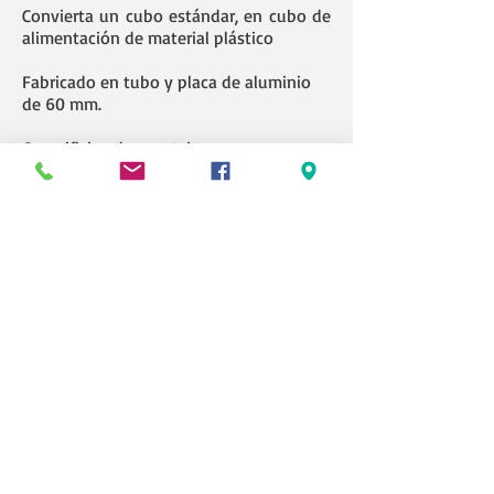
Convierta un cubo estándar, en cubo de
alimentación de material plástico
Fabricado en tubo y placa de aluminio
de 60 mm.
6 x orificios de montaje
Se suministra con todas las tuercas y
pernos para el montaje.
Simplemente corte el agujero de 170 mm
x 90 mm cuadrados y 6 agujeros de
montaje para el ajuste
Más información y precios
AQUÍ
inyeccionplastico.net
SU PORTAL DE RECAMBIOS,
PERIFERICOS Y POLÍMEROS PARA LOS
INYECTADORES