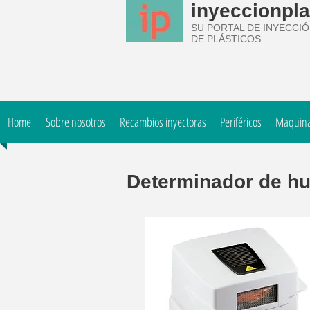
inyeccionpla
SU PORTAL DE INYECCI
DE PLÁSTICOS
Home
Sobre nosotros
Recambios inyectoras
Periféricos
Maquinar
Determinador de h