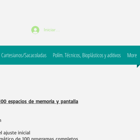
Iniciar sesión
 Cartesianos/Sacacoladas
Polím. Técnicos, Bioplásticos y aditivos
More
100 espacios de memoria y pantalla
m
l ajuste inicial
tomático de 100 programas completos