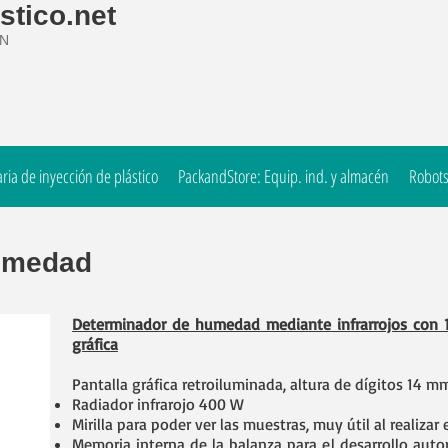
stico.net
ÓN
ia de inyección de plástico
PackandStore: Equip. ind. y almacén
Robots
umedad
Determinador de humedad mediante infrarrojos con 
gráfica
Pantalla gráfica retroiluminada, altura de dígitos 14 m
Radiador infrarojo 400 W
Mirilla para poder ver las muestras, muy útil al realizar e
Memoria interna de la balanza para el desarrollo au