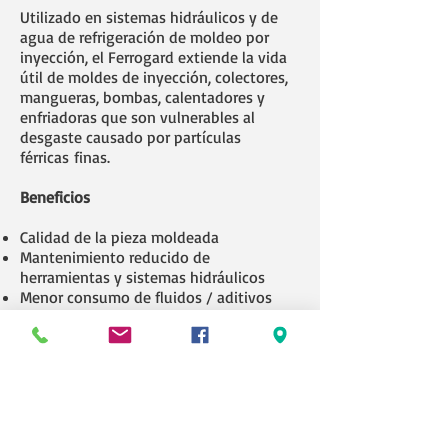
Utilizado en sistemas hidráulicos y de
agua de refrigeración de moldeo por
inyección, el Ferrogard extiende la vida
útil de moldes de inyección, colectores,
mangueras, bombas, calentadores y
enfriadoras que son vulnerables al
desgaste causado por partículas
férricas finas.
Beneficios
Calidad de la pieza moldeada
Mantenimiento reducido de
herramientas y sistemas hidráulicos
Menor consumo de fluidos / aditivos
Disminución del desgaste en bombas,
calentadores y enfriadores
Ayuda a mantener limpios los
degasificadores y deflectores
Indicador de condición de agua
El proceso