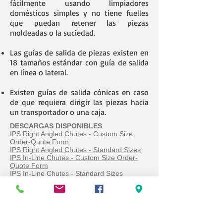
fácilmente usando limpiadores
domésticos simples y no tiene fuelles
que puedan retener las piezas
moldeadas o la suciedad.
Las guías de salida de piezas existen en
18 tamaños estándar con guía de salida
en línea o lateral.
Existen guías de salida cónicas en caso
de que requiera dirigir las piezas hacia
un transportador o una caja.
DESCARGAS DISPONIBLES
IPS Right Angled Chutes - Custom Size
Order-Quote Form
IPS Right Angled Chutes - Standard Sizes
IPS In-Line Chutes - Custom Size Order-
Quote Form
IPS In-Line Chutes - Standard Sizes
IPS Soft Drop Chutes - Custom Size Order-
Quote Form
IPS Soft Drop Chutes - In-Line - Standard
Sizes
IPS Soft Drop Chutes - Right Angled -
Standard Sizes