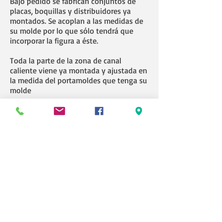
Bajo pedido se fabrican conjuntos de
placas, boquillas y distribuidores ya
montados. Se acoplan a las medidas de
su molde por lo que sólo tendrá que
incorporar la figura a éste.
Toda la parte de la zona de canal
caliente viene ya montada y ajustada en
la medida del portamoldes que tenga su
molde
Más información y precios
AQUÍ
inyeccionplastico.net
SU PORTAL DE RECAMBIOS,
PERIFERICOS Y POLÍMEROS PARA LOS
INYECTADORES
91 152 92 95
/
93 519 90 23
ip@inyeccionplastico.net