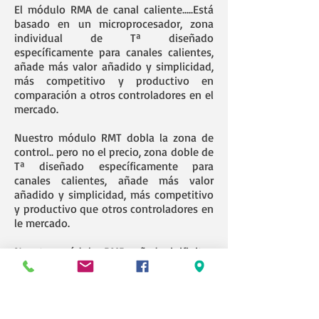
El módulo RMA de canal caliente.....Está
basado en un microprocesador, zona
individual de Tª diseñado
específicamente para canales calientes,
añade más valor añadido y simplicidad,
más competitivo y productivo en
comparación a otros controladores en el
mercado.
Nuestro módulo RMT dobla la zona de
control.. pero no el precio, zona doble de
Tª diseñado específicamente para
canales calientes, añade más valor
añadido y simplicidad, más competitivo
y productivo que otros controladores en
le mercado.
Nuestro módulo RMB, añade inifinitos
controles de Tª PID... Es parte de la
familia de la serie RM.... Está basado en
un microprocesador.....Zona individual de
Tª diseñado para canales calientes,