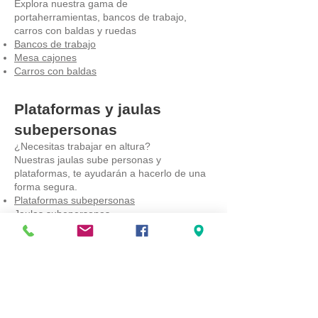
Explora nuestra gama de
portaherramientas, bancos de trabajo,
carros con baldas y ruedas
Bancos de trabajo
Mesa cajones
Carros con baldas
Plataformas y jaulas
subepersonas
¿Necesitas trabajar en altura?
Nuestras jaulas sube personas y
plataformas, te ayudarán a hacerlo de una
forma segura.
Plataformas subepersonas
Jaulas subepersonas
Cubetas colectoras
Nuestras cubetas colectoras son la mejor
solución para recoger todos los líquidos y
derrames de una forma segura y que no
produzcan accidentes.