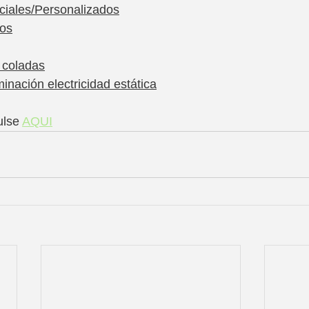
eciales/Personalizados
dos
 coladas
minación electricidad estática
ulse 
AQUI