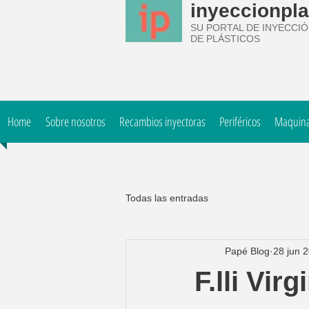
inyeccionpla
SU PORTAL DE INYECCI
DE PLÁSTICOS
Home
Sobre nosotros
Recambios inyectoras
Periféricos
Maquinar
Todas las entradas
Papé Blog
28 jun 
F.lli Vir