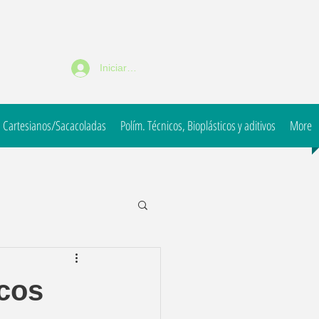
Iniciar sesión
 Cartesianos/Sacacoladas
Polím. Técnicos, Bioplásticos y aditivos
More
icos