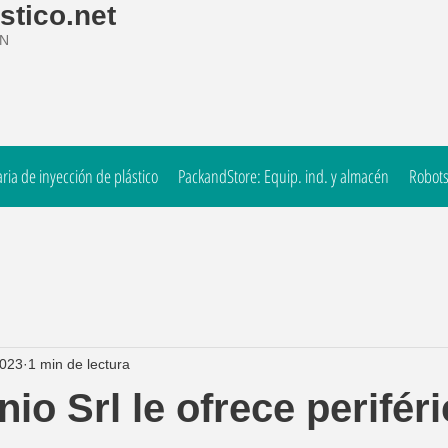
stico.net
ÓN
ia de inyección de plástico
PackandStore: Equip. ind. y almacén
Robots
2023
1 min de lectura
ginio Srl le ofrece perifér