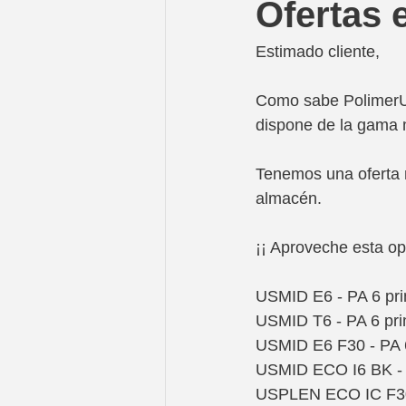
Ofertas 
Estimado cliente,
Como sabe PolimerUs
dispone de la gama 
Tenemos una oferta 
almacén.
¡¡ Aproveche esta op
USMID E6 - PA 6 prim
USMID T6 - PA 6 prime
USMID E6 F30 - PA 6 
USMID ECO I6 BK - PA
USPLEN ECO IC F30 B