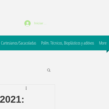
Iniciar sesión
 Cartesianos/Sacacoladas
Polím. Técnicos, Bioplásticos y aditivos
More
 2021: