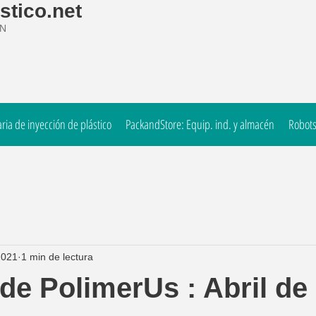
stico.net
ÓN
ia de inyección de plástico
PackandStore: Equip. ind. y almacén
Robots
2021
1 min de lectura
 de PolimerUs : Abril de