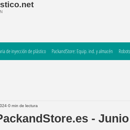
stico.net
ÓN
ia de inyección de plástico
PackandStore: Equip. ind. y almacén
Robots
2024
0 min de lectura
PackandStore.es - Junio