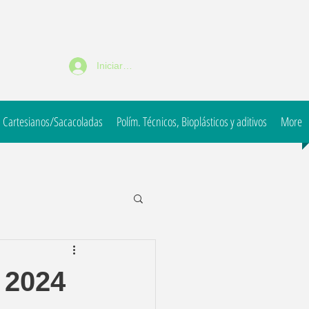
Iniciar sesión
 Cartesianos/Sacacoladas
Polím. Técnicos, Bioplásticos y aditivos
More
 2024