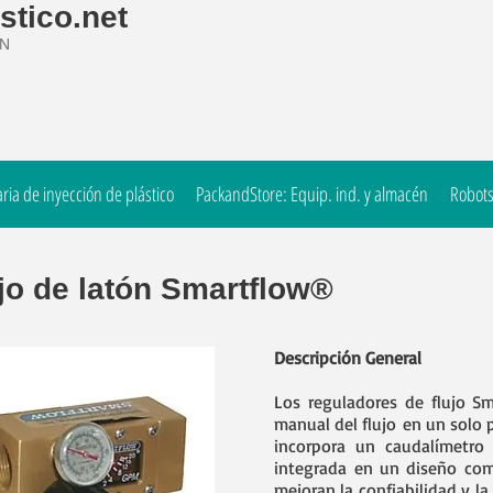
stico.net
ÓN
ia de inyección de plástico
PackandStore: Equip. ind. y almacén
Robots
jo de latón Smartflow®
Descripción General
Los reguladores de flujo S
manual del flujo en un solo p
incorpora un caudalímetro
integrada en un diseño com
mejoran la confiabilidad y la