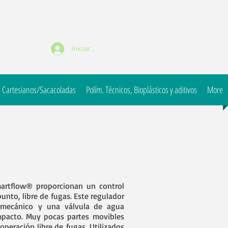
Iniciar sesión
 Cartesianos/Sacacoladas
Polím. Técnicos, Bioplásticos y aditivos
More
martflow® proporcionan un control
unto, libre de fugas. Este regulador
 mecánico y una válvula de agua
pacto. Muy pocas partes movibles
 operación libre de fugas. Utilizados