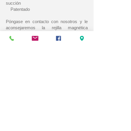
succión
Patentado
Póngase en contacto con nosotros y le
aconsejaremos la rejilla magnética
adecuado para usted.
Tipos disponibles
Descripción producto - Diámetros ext. de
tubería (mm) - Peso
MAG14000_0400_080 - 38 - 40
- 1,5 kg
MAG14000_0500_080 - 45 - 50
- 1,5 kg
MAG14000_0603_080 - 60 - 65
- 2,5 kg
MAG14000_0800_080 - 80
- 3,0 kg
DESCARGAS DISPONIBLES
Detectores metales MAG114000_ catálogo
español