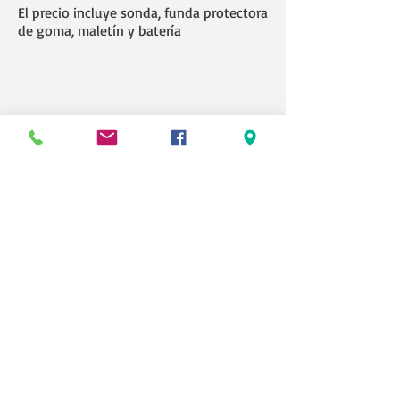
El precio incluye sonda, funda protectora
de goma, maletín y batería
Termómetros tipo K de alta precisión
con sonda infrarroja
REFERENCIA
DESCRIPCION
W-AP-TK-8891Thermometer - Dual Input
K-Type with IR Probe
W-AP-TK-8891BThermometer - Single
Input K-Type with IR Probe